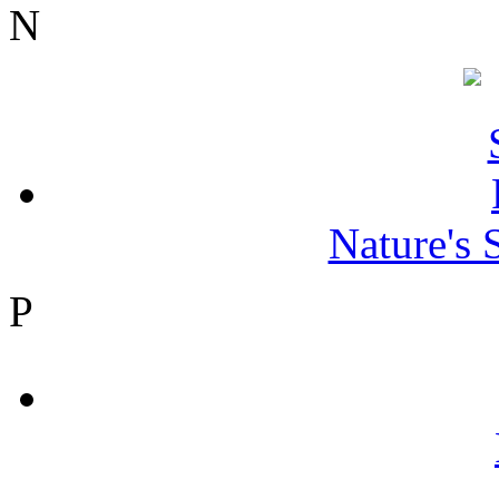
N
Nature's 
P