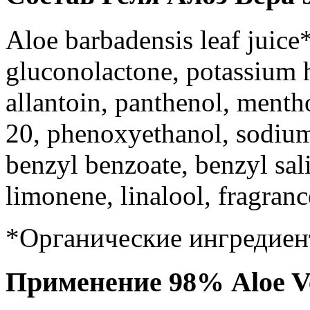
Aloe barbadensis leaf juice
gluconolactone, potassium h
allantoin, panthenol, menth
20, phenoxyethanol, sodium
benzyl benzoate, benzyl sal
limonene, linalool, fragran
*
Органические
ингредиен
Применение 98% Aloe Ve