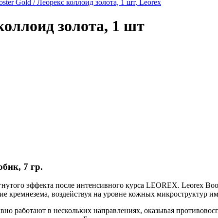
ster Gold / Леорекс коллоид золота, 1 шт, Leorex
 коллоид золота, 1 шт
бик, 7 гр.
гнутого эффекта после интенсивного курса LEOREX. Leorex Boo
ие кремнезема, воздействуя на уровне кожных микроструктур и
вно работают в нескольких направлениях, оказывая противовосп