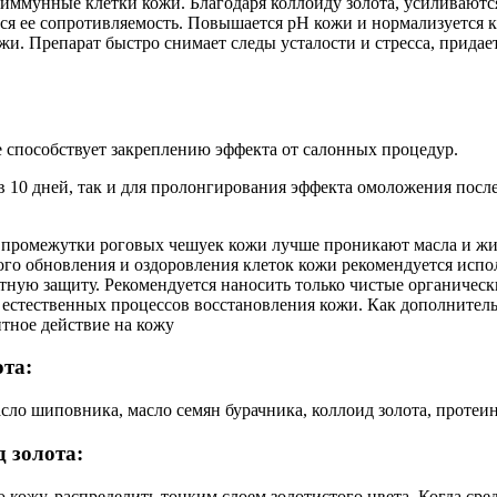
т иммунные клетки кожи. Благодаря коллоиду золота, усиливают
ся ее сопротивляемость. Повышается рН кожи и нормализуется к
и. Препарат быстро снимает следы усталости и стресса, придае
способствует закреплению эффекта от салонных процедур.
 в 10 дней, так и для пролонгирования эффекта омоложения после
 промежутки роговых чешуек кожи лучше проникают масла и жир
го обновления и оздоровления клеток кожи рекомендуется исполь
ную защиту. Рекомендуется наносить только чистые органическ
 естественных процессов восстановления кожи. Как дополнител
тное действие на кожу
ота:
сло шиповника, масло семян бурачника, коллоид золота, проте
д золота:
ожу, распределить тонким слоем золотистого цвета. Когда сред