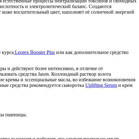
ся естественные процессы нейтрализации токсинов и свободных
ислотность и электролитический баланс. Создаются
т коже восхитительный цвет, наполняет её солнечной энергией
 курса
Leorex Booster Plus
или как дополнительное средство
ы и действуют более интенсивно, в отличие от
зовать средства Jason. Коллоидный раствор золота
ие кремы и эссенциальные масла, во избежание возникновения
ьные средства рекомендуется сыворотка
Uplifting Serum
и крем
ины пшеницы.
ство высохнет и побелеет, его следует тщательно смыть