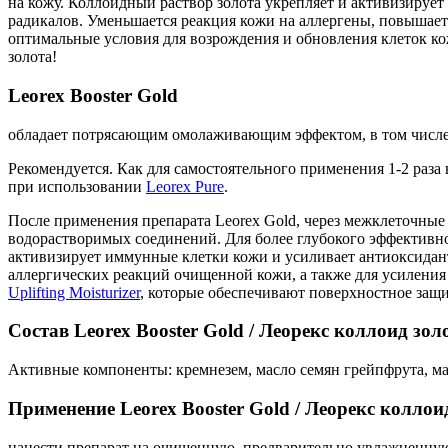
на кожу. Коллоидный раствор золота укрепляет и активизируе
радикалов. Уменьшается реакция кожи на аллергены, повышает
оптимальные условия для возрождения и обновления клеток кож
золота!
Leorex Booster Gold
обладает потрясающим омолаживающим эффектом, в том числе 
Рекомендуется. Как для самостоятельного применения 1-2 раза
при использовании
Leorex Pure
.
После применения препарата Leorex Gold, через межклеточные
водорастворимых соединений. Для более глубокого эффективно
активизирует иммунные клетки кожи и усиливает антиоксидант
аллергических реакций очищенной кожи, а также для усиления
Uplifting Moisturizer
, которые обеспечивают поверхностное защи
Состав Leorex Booster Gold / Леорекс коллоид зол
Активные компоненты: кремнезем, масло семян грейпфрута, ма
Применение Leorex Booster Gold / Леорекс коллои
нанести препарат на очищенную, предварительно увлажненную к