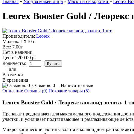
Главная
»
Уход за кожей лица
»
Маски и сыворотки
»
Leorex Boo
Leorex Booster Gold / Леорекс
Производитель:
Leorex
Модель:
LX105
Вес:
7.00г
Нет в наличии
Цена: 2200.00 р.
Количество:
- или -
В заметки
В сравнения
Отзывов: 0
|
Написать отзыв
Описание
Отзывы (0)
Похожие товары (5)
Leorex Booster Gold / Леорекс коллоид золота, 1 тю
Препарат предназначен для максимального поддержания дости
участки, и усиливает подтягивающее и разглаживающее действ
Микроскопические частицы золота в коллоидном растворе акти