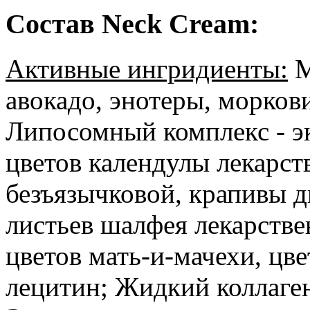
Состав Neck Cream:
Активные ингридиенты:
М
авокадо, энотеры, морков
Липосомный комплекс - эк
цветов календулы лекарс
безъязычковой, крапивы д
листьев шалфея лекарств
цветов мать-и-мачехи, цве
лецитин; Жидкий коллаге