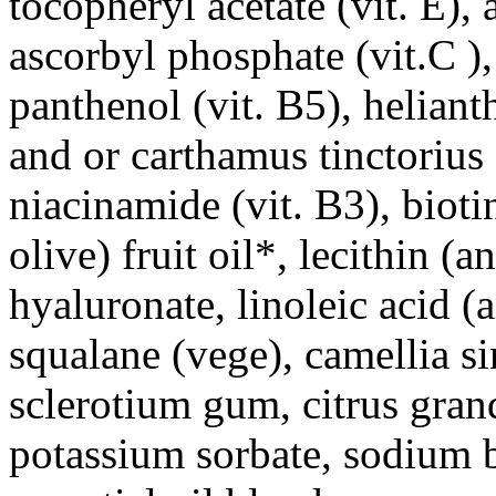
tocopheryl acetate (vit. E),
ascorbyl phosphate (vit.C ),
panthenol (vit. B5), heliant
and or carthamus tinctorius 
niacinamide (vit. B3), bioti
olive) fruit oil*, lecithin 
hyaluronate, linoleic acid (a
squalane (vege), camellia sin
sclerotium gum, citrus grand
potassium sorbate, sodium b