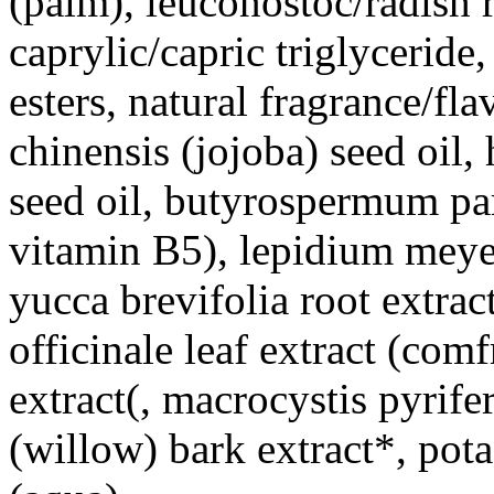
(palm), leuconostoc/radish r
caprylic/capric triglyceride
esters, natural fragrance/f
chinensis (jojoba) seed oil,
seed oil, butyrospermum par
vitamin B5), lepidium meyen
yucca brevifolia root extra
officinale leaf extract (comf
extract(, macrocystis pyrifer
(willow) bark extract*, pota