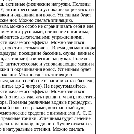
ш, активные физические нагрузки. Полезны
 Е, антистрессовые и успокаивающие маски и
рижки и окрашивания волос. Успешным будет
коже ног. Можно сделать эпиляцию.
ым, можно особо не ограничивать себя в еде.
мнием и цитрусовыми, очищение организма,
 займитесь дыхательными упражнениями.
сти желаемого эффекта. Можно заняться
а, посетить стоматолога. Время для маникюра
цедуры, посещение бассейна, сауны, ванны с
ш, активные физические нагрузки. Полезны
 Е, антистрессовые и успокаивающие маски и
рижки и окрашивания волос. Успешным будет
коже ног. Можно сделать эпиляцию.
ым, можно особо не ограничивать себя в еде,
 питье (до 2 литров). Не переутомляйтесь.
сти желаемого эффекта. Можно заняться
 (но нельзя удалять прыщи и угри), посетить
юра. Полезны различные водные процедуры,
рской солью и травами, контрастный душ,
сметические средства с витаминами А, С, Е,
 травяные тоники. Успешным будет лечение
делать маникюр, педикюр. Лучше отказаться
о в натуральные оттенки. Можно сделать