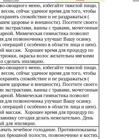
во-овощного меню, избегайте тяжелой пищи.
весом, сейчас удачное время для того, чтобы
сохранять спокойствие и не раздражаться (
шем здоровье и внешности). Посетите своего
и экстрактами, ванны с травами, мочегонные
парной. Мимическая гимнастика позволит
я для позвоночника улучшат Вашу осанку.
операций ( особенно в области лица и шеи).
й массаж. Хорошее время для процедур по
стрижки, окраска волос желательна мягкими
о сделать эпиляцию.
во-овощного меню, избегайте тяжелой пищи.
весом, сейчас удачное время для того, чтобы
сохранять спокойствие и не раздражаться (
шем здоровье и внешности). Посетите своего
и экстрактами, ванны с травами, мочегонные
парной. Мимическая гимнастика позволит
я для позвоночника улучшат Вашу осанку.
операций ( особенно в области лица и шеи).
й массаж. Хорошее время для процедур по
завивку сегодня делать нежелательно. День
й для эпиляции.
ачать лечебное голодание. Противопоказаны
нах брюшной полости, позвоночнике и костях.