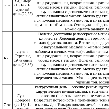
Стрельце
лица раздраженная, покрасневшая, с расши
(15,14), 18
5 вт
любых масок в эти дни. Полезны различн
лунный
сауны, ванны с различными настоями тр
день (22,33)
антицеллюлитный массаж. Можно удалять м
при помощи масляных ванночек и питательн
перманентный макияж. Очень удачный день д
можно сделать завивку. Х
Полезно достаточно разнообразное меню 
количестве. Хороший день для горячих, п
свежих фруктов, пилинга. В этот период луч
с натуральными маслами и жирами (оливк
Луна в
майонеза и яичных желтков) с добавлением а
Стрельце,
лица раздраженная, покрасневшая, с расши
6 ср
19 лунный
любых масок в эти дни. Полезны различн
день (23,35)
сауны, ванны с различными настоями тр
антицеллюлитный массаж. Можно удалять м
при помощи масляных ванночек и питательн
перманентный макияж. Можно сделать стр
удачный тон. Можн
Разгрузочный день. Особенно рекомендуется
хирургические вмешательства, в том числе
Луна в
волосами (полезны питательные маски, м
Козероге
Возрастает потребность в применении тони
(22,17), 19
и масок. Для Тельцов полезно лечебное гол
7 чт
лунный
пить чистую воду. Полезны ходьба, упражн