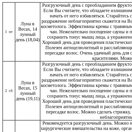
Разгрузочный день с преобладанием фрукто
Если Вы считаете, что обладаете излишним 
начать от него избавляться. Старайтесь 
раздражение неблагоприятно скажется на Ва
Луна в
косметолога. Эффективны кремы с травяным
Весах, 14
чаи. Нежелательно посещение сауны и 
1 пт
лунный
сохранить тонус мышц лица, а упражнени
день (18,04)
Хороший день для проведения пластических 
Полезен антицелюлитный и расслабляющи
пересадке волос. Очень удачный день для 
красителями. Можн
Разгрузочный день с преобладанием фрукто
Если Вы считаете, что обладаете излишним 
начать от него избавляться. Старайтесь 
раздражение неблагоприятно скажется на Ва
Луна в
косметолога. Эффективны кремы с травяным
Весах, 15
чаи. Нежелательно посещение сауны и 
2 сб
лунный
сохранить тонус мышц лица, а упражнени
день (19,11)
Хороший день для проведения пластических 
Полезен антицелюлитный и расслабляющи
пересадке волос. Можно сделать стрижку, 
неблагоприятны
Рекомендуется разгрузочный день. Можно н
хирургические вмешательства на коже, орга