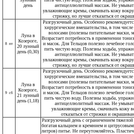
день
антицеллюлитный массаж. Не умывать
увлажняющие кремы, смачивать кожу вокруг
стрижку, но лучше отказаться от окра
Разгрузочный день. Особенно рекомендуется
хирургические вмешательства, в том числе
волосами (полезны питательные маски, м
Луна в
Возрастает потребность в применении тони
Козероге,
и масок. Для Тельцов полезно лечебное гол
8 пт
20 лунный
пить чистую воду. Полезны ходьба, упражн
день (0,30)
антицеллюлитный массаж. Не умывать
увлажняющие кремы, смачивать кожу вокруг
стрижку, но лучше отказаться от окра
Разгрузочный день. Особенно рекомендуется
хирургические вмешательства, в том числе
волосами (полезны питательные маски, м
Луна в
Возрастает потребность в применении тони
Козероге,
и масок. Для Тельцов полезно лечебное гол
9 сб
21 лунный
пить чистую воду. Полезны ходьба, упражн
день (1,18)
антицеллюлитный массаж. Не умывать
увлажняющие кремы, смачивать кожу во
отказаться от стрижки и окрашива
Разгрузочный день с ограничением тяжелой
богатая кальцием и кремнием и цитрусовыми,
литров) питье. Не переутомляйтесь. Пласти