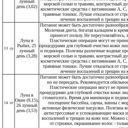
лунный
морской солью и травами, контрастный ду
день (3,02)
косметические средства с витаминами А, С,
травяные тоники. Лучше отказаться от ст
лечение воспалений и трещин на 
Питание может быть достаточно разнообразн
Молочная диета, богатая кальцием и кре
принесет пользу. Не переутомляйтесь,
Луна в
Пластические операции могут не прине
Рыбах, 25
процедурами для глубокой очистки кожи лиц
13 ср
лунный
и педикюра. Полезны различные водные про
день (3,28)
морской солью и травами, контрастный ду
косметические средства с витаминами А, С,
травяные тоники. Лучше отказаться от ст
лечение воспалений и трещин на 
Питание может быть достаточно разнообразн
но не переедать. Рекомендуется обильное
Пластические операции могут не прине
процедурами для глубокой очистки кожи лица
Луна в
стоматолога. Время для маникюра и педик
Овне (9,15),
посещение бассейна, сауны, ванны с мо
14 чт
26 лунный
активные физические нагрузки. Полезны ко
день (3,53)
антистрессовые и успокаивающие маски и
воспалений и трещин на коже ног. Можно с
от стрижки, окрашивание волос - тольк