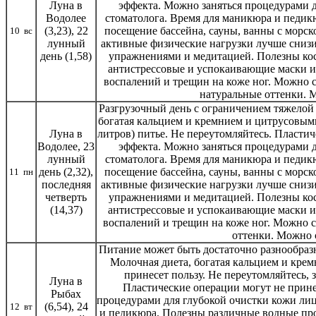
Луна в
эффекта. Можно заняться процедурами д
Водолее
стоматолога. Время для маникюра и педик
(3,23), 22
посещение бассейна, сауны, ванны с морск
10 вс
лунный
активные физические нагрузки лучше сниз
день (1,58)
упражнениями и медитацией. Полезны косм
антистрессовые и успокаивающие маски и
воспалений и трещин на коже ног. Можно с
натуральные оттенки. 
Разгрузочный день с ограничением тяжелой
богатая кальцием и кремнием и цитрусовыми,
Луна в
литров) питье. Не переутомляйтесь. Пласти
Водолее, 23
эффекта. Можно заняться процедурами д
лунный
стоматолога. Время для маникюра и педик
день (2,32),
посещение бассейна, сауны, ванны с морск
11 пн
последняя
активные физические нагрузки лучше сниз
четверть
упражнениями и медитацией. Полезны косм
(14,37)
антистрессовые и успокаивающие маски и
воспалений и трещин на коже ног. Можно с
оттенки. Можно 
Питание может быть достаточно разнообразн
Молочная диета, богатая кальцием и кре
принесет пользу. Не переутомляйтесь,
Луна в
Пластические операции могут не прине
Рыбах
процедурами для глубокой очистки кожи лиц
(6,54), 24
12 вт
и педикюра. Полезны различные водные про