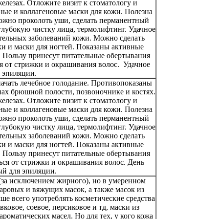
лезах. Отложите визит к стоматологу и
ные и коллагеновые маски для кожи. Полезна
ожно проколоть уши, сделать перманентный
глубокую чистку лица, термолифтинг. Удачное
ительных заболеваний кожи. Можно сделать
и и маски для ногтей. Показаны активные
. Пользу принесут питательные обертывания
ся от стрижки и окрашивания волос. Удачное
 эпиляции.
ачать лечебное голодание. Противопоказаны
нах брюшной полости, позвоночнике и костях.
лезах. Отложите визит к стоматологу и
ные и коллагеновые маски для кожи. Полезна
ожно проколоть уши, сделать перманентный
глубокую чистку лица, термолифтинг. Удачное
ительных заболеваний кожи. Можно сделать
и и маски для ногтей. Показаны активные
. Пользу принесут питательные обертывания
ься от стрижки и окрашивания волос. День
й для эпиляции.
(за исключением жирного), но в умеренном
аровых и вяжущих масок, а также масок из
ше всего употреблять косметические средства
овое, соевое, персиковое и тд, маски из
роматических масел. Но для тех, у кого кожа