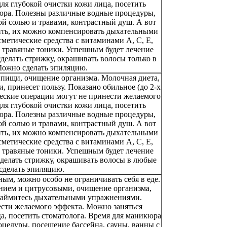
ля глубокой очистки кожи лица, посетить
юра. Полезны различные водные процедуры,
ой солью и травами, контрастный душ. А вот
ить, их можно компенсировать дыхательными
етические средства с витаминами А, С, Е,
 травяные тоники. Успешным будет лечение
делать стрижку, окрашивать волосы только в
Можно сделать эпиляцию.
 пищи, очищение организма. Молочная диета,
 принесет пользу. Показано обильное (до 2-х
ческие операции могут не принести желаемого
ля глубокой очистки кожи лица, посетить
юра. Полезны различные водные процедуры,
ой солью и травами, контрастный душ. А вот
ить, их можно компенсировать дыхательными
етические средства с витаминами А, С, Е,
 травяные тоники. Успешным будет лечение
делать стрижку, окрашивать волосы в любые
сделать эпиляцию.
ым, можно особо не ограничивать себя в еде.
мнием и цитрусовыми, очищение организма,
 займитесь дыхательными упражнениями.
сти желаемого эффекта. Можно заняться
а, посетить стоматолога. Время для маникюра
цедуры, посещение бассейна, сауны, ванны с