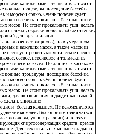
ренными капиллярами - лучше отказаться от
ые водные процедуры, посещение бассейна,
ав и морской солью. Очень полезен будет
озоли и лечить тонкие, ослабленные ногти
ых масок. Не стоит прокалывать уши, делать
ля стрижки, окраски волос в любые оттенки,
ороший день для эпиляции.
(за исключением жирного), но в умеренном
аровых и вяжущих масок, а также масок из
ше всего употреблять косметические средства
овое, соевое, персиковое и тд, маски из
роматических масел. Но для тех, у кого кожа
ренными капиллярами - лучше отказаться от
ые водные процедуры, посещение бассейна,
ав и морской солью. Очень полезен будет
озоли и лечить тонкие, ослабленные ногти
ых масок. Не стоит прокалывать уши, делать
ижки, для окрашивания подходит ваш самый
о сделать эпиляцию.
 диета, богатая кальцием. Не рекомендуются
 удаление мозолей. Благоприятно заниматься
ассаж головы, ушных раковин) и ногтями.
зирующих спиртосодержащих средств, кремов
одание. Для всех остальных меньше сладкого,
ения на сгибание коленей, расслабляющий и