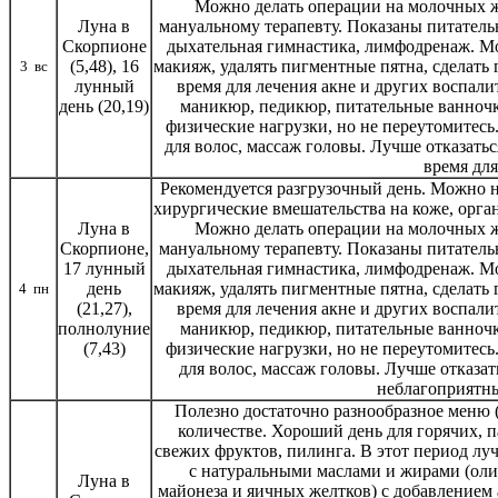
Можно делать операции на молочных же
Луна в
мануальному терапевту. Показаны питатель
Скорпионе
дыхательная гимнастика, лимфодренаж. М
(5,48), 16
макияж, удалять пигментные пятна, сделать 
3 вс
лунный
время для лечения акне и других воспал
день (20,19)
маникюр, педикюр, питательные ванночк
физические нагрузки, но не переутомитесь
для волос, массаж головы. Лучше отказать
время для
Рекомендуется разгрузочный день. Можно н
хирургические вмешательства на коже, орга
Луна в
Можно делать операции на молочных же
Скорпионе,
мануальному терапевту. Показаны питатель
17 лунный
дыхательная гимнастика, лимфодренаж. М
день
макияж, удалять пигментные пятна, сделать 
4 пн
(21,27),
время для лечения акне и других воспал
полнолуние
маникюр, педикюр, питательные ванночк
(7,43)
физические нагрузки, но не переутомитесь
для волос, массаж головы. Лучше отказат
неблагоприятны
Полезно достаточно разнообразное меню 
количестве. Хороший день для горячих, п
свежих фруктов, пилинга. В этот период луч
с натуральными маслами и жирами (оливк
Луна в
майонеза и яичных желтков) с добавлением а