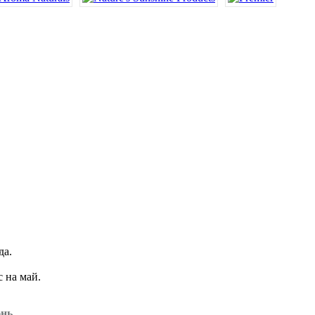
да.
 на май.
нь