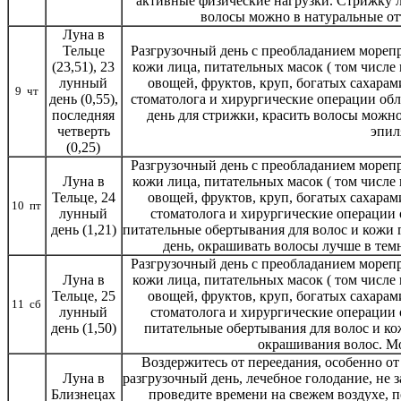
активные физические нагрузки. Стрижку л
волосы можно в натуральные от
Луна в
Тельце
Разгрузочный день с преобладанием морепр
(23,51), 23
кожи лица, питательных масок ( том числе 
лунный
овощей, фруктов, круп, богатых сахара
9 чт
день (0,55),
стоматолога и хирургические операции об
последняя
день для стрижки, красить волосы можно
четверть
эпил
(0,25)
Разгрузочный день с преобладанием морепр
Луна в
кожи лица, питательных масок ( том числе 
Тельце, 24
овощей, фруктов, круп, богатых сахара
10 пт
лунный
стоматолога и хирургические операции
день (1,21)
питательные обертывания для волос и кожи
день, окрашивать волосы лучше в тем
Разгрузочный день с преобладанием морепр
Луна в
кожи лица, питательных масок ( том числе 
Тельце, 25
овощей, фруктов, круп, богатых сахара
11 сб
лунный
стоматолога и хирургические операции
день (1,50)
питательные обертывания для волос и ко
окрашивания волос. М
Воздержитесь от переедания, особенно о
Луна в
разгрузочный день, лечебное голодание, не 
Близнецах
проведите времени на свежем воздухе,