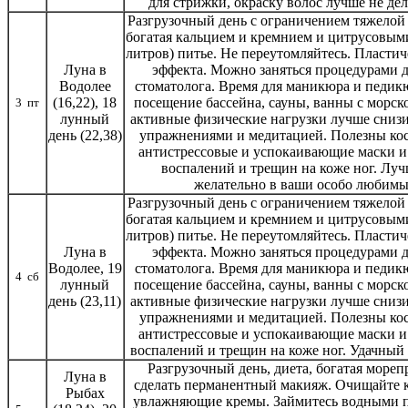
для стрижки, окраску волос лучше не де
Разгрузочный день с ограничением тяжелой
богатая кальцием и кремнием и цитрусовыми,
литров) питье. Не переутомляйтесь. Пласти
Луна в
эффекта. Можно заняться процедурами д
Водолее
стоматолога. Время для маникюра и педик
(16,22), 18
посещение бассейна, сауны, ванны с морск
3 пт
лунный
активные физические нагрузки лучше сниз
день (22,38)
упражнениями и медитацией. Полезны косм
антистрессовые и успокаивающие маски и
воспалений и трещин на коже ног. Лучш
желательно в ваши особо любимы
Разгрузочный день с ограничением тяжелой
богатая кальцием и кремнием и цитрусовыми,
литров) питье. Не переутомляйтесь. Пласти
Луна в
эффекта. Можно заняться процедурами д
Водолее, 19
стоматолога. Время для маникюра и педик
4 сб
лунный
посещение бассейна, сауны, ванны с морск
день (23,11)
активные физические нагрузки лучше сниз
упражнениями и медитацией. Полезны косм
антистрессовые и успокаивающие маски и
воспалений и трещин на коже ног. Удачный
Разгрузочный день, диета, богатая мореп
Луна в
сделать перманентный макияж. Очищайте 
Рыбах
увлажняющие кремы. Займитесь водными про