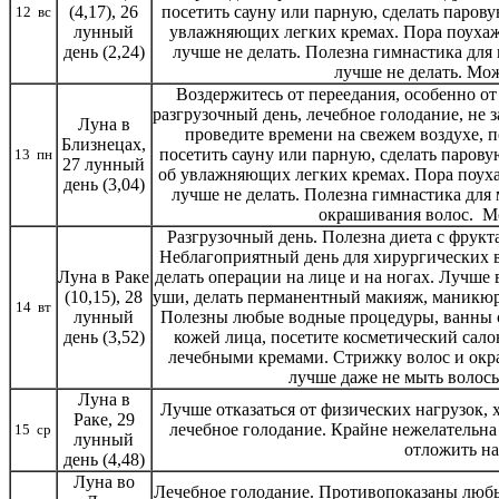
(4,17), 26
посетить сауну или парную, сделать парову
12 вс
лунный
увлажняющих легких кремах. Пора поухаж
день (2,24)
лучше не делать. Полезна гимнастика дл
лучше не делать. Мо
Воздержитесь от переедания, особенно о
разгрузочный день, лечебное голодание, не 
Луна в
проведите времени на свежем воздухе,
Близнецах,
посетить сауну или парную, сделать парову
13 пн
27 лунный
об увлажняющих легких кремах. Пора поуха
день (3,04)
лучше не делать. Полезна гимнастика для
окрашивания волос. М
Разгрузочный день. Полезна диета с фрук
Неблагоприятный день для хирургических в
Луна в Раке
делать операции на лице и на ногах. Лучше
(10,15), 28
уши, делать перманентный макияж, маникюр
14 вт
лунный
Полезны любые водные процедуры, ванны с
день (3,52)
кожей лица, посетите косметический сало
лечебными кремами. Стрижку волос и окр
лучше даже не мыть волос
Луна в
Лучше отказаться от физических нагрузок, 
Раке, 29
лечебное голодание. Крайне нежелательна
15 ср
лунный
отложить на
день (4,48)
Луна во
Лечебное голодание. Противопоказаны любы