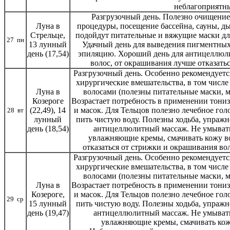
неблагоприятны
Разгрузочный день. Полезно очищение
Луна в
процедуры, посещение бассейна, сауны, д
Стрельце,
подойдут питательные и вяжущие маски для
27 пн
13 лунный
Удачный день для выведения пигментных
день (17,54)
эпиляцию. Хороший день для антицеллюли
волос, от окрашивания лучше отказать
Разгрузочный день. Особенно рекомендуется
хирургические вмешательства, в том числе
Луна в
волосами (полезны питательные маски, м
Козероге
Возрастает потребность в применении тони
(22,49), 14
и масок. Для Тельцов полезно лечебное гол
28 вт
лунный
пить чистую воду. Полезны ходьба, упражн
день (18,54)
антицеллюлитный массаж. Не умывать
увлажняющие кремы, смачивать кожу во
отказаться от стрижки и окрашивания во
Разгрузочный день. Особенно рекомендуется
хирургические вмешательства, в том числе
волосами (полезны питательные маски, м
Луна в
Возрастает потребность в применении тони
Козероге,
и масок. Для Тельцов полезно лечебное гол
29 ср
15 лунный
пить чистую воду. Полезны ходьба, упражн
день (19,47)
антицеллюлитный массаж. Не умывать
увлажняющие кремы, смачивать кожу