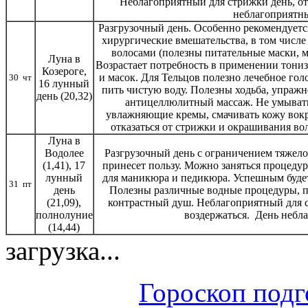
Неблагоприятный для стрижки день, от
неблагоприятны
Разгрузочный день. Особенно рекомендуется
хирургические вмешательства, в том числе
волосами (полезны питательные маски, м
Луна в
Возрастает потребность в применении тони
Козероге,
и масок. Для Тельцов полезно лечебное гол
30 чт
16 лунный
пить чистую воду. Полезны ходьба, упражн
день (20,32)
антицеллюлитный массаж. Не умывать
увлажняющие кремы, смачивать кожу вокру
отказаться от стрижки и окрашивания во
Луна в
Водолее
Разгрузочный день с ограничением тяжело
(1,41), 17
принесет пользу. Можно заняться процедур
лунный
для маникюра и педикюра. Успешным будет
31 пт
день
Полезны различные водные процедуры, по
(21,09),
контрастный душ. Неблагоприятный для с
полнолуние
воздержаться. День небл
(14,44)
загрузка...
Гороскоп подг