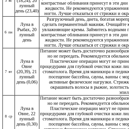
(18,24), 20
5 вс
контрастные обливания принесут в эти дни 
лунный
жидкости. Не рекомендуются упражнения н
день (23,40)
ногти. Лучше отказаться от стрижки и ок
Разгрузочный день, диета, богатая мореп
Луна в
сделать перманентный макияж. Очищайте 
Рыбах, 20
увлажняющие кремы. Займитесь водными про
6 пн
лунный
контрастные обливания принесут в эти дни 
день
жидкости. Не рекомендуются упражнения н
ногти. Лучше отказаться от стрижки и ок
Питание может быть достаточно разнообразн
но не переедать. Рекомендуется обильное
Луна в
Пластические операции могут не прине
Овне
процедурами для глубокой очистки кожи лица
(20,39), 21
стоматолога. Время для маникюра и педик
7 вт
лунный
посещение бассейна, сауны, ванны с мо
день (0,06)
активные физические нагрузки. Стрижк
окрашивать волосы в рыжие, золотисты
эпил
Питание может быть достаточно разнообразн
но не переедать. Рекомендуется обильное
Луна в
Пластические операции могут не прине
Овне, 22
процедурами для глубокой очистки кожи лица
8 ср
лунный
стоматолога. Время для маникюра и педик
день (0,30)
посещение бассейна, сауны, ванны с мо