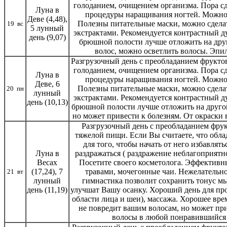
голоданием, очищением организма. Пора с
Луна в
процедуры наращивания ногтей. Можно 
Деве (4,48),
Полезны питательные маски, можно сдела
19 вс
5 лунный
экстрактами. Рекомендуется контрастный д
день (9,07)
брюшной полости лучше отложить на друг
волос, можно осветлить волосы. Эпи
Разгрузочный день с преобладанием фрукто
голоданием, очищением организма. Пора с
Луна в
процедуры наращивания ногтей. Можно 
Деве, 6
Полезны питательные маски, можно сдела
20 пн
лунный
экстрактами. Рекомендуется контрастный д
день (10,13)
брюшной полости лучше отложить на другой
но может привести к болезням. От окраски 
Разгрузочный день с преобладанием фру
тяжелой пищи. Если Вы считаете, что обла
для того, чтобы начать от него избавлять
Луна в
раздражаться ( раздражение неблагоприятн
Весах
Посетите своего косметолога. Эффективн
(17,24), 7
травами, мочегонные чаи. Нежелательн
21 вт
лунный
гимнастика позволит сохранить тонус м
день (11,19)
улучшат Вашу осанку. Хороший день для про
области лица и шеи), массажа. Хорошее вре
не повредит вашим волосам, но может пр
волосы в любой понравившийся 