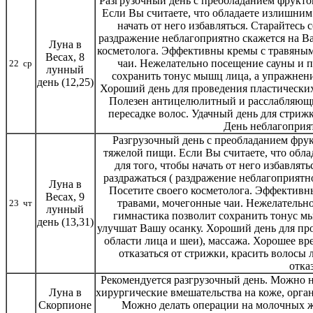
Разгрузочный день с преобладанием фрукто
Если Вы считаете, что обладаете излишним 
начать от него избавляться. Старайтесь 
раздражение неблагоприятно скажется на Ва
Луна в
косметолога. Эффективны кремы с травяным
Весах, 8
чаи. Нежелательно посещение сауны и 
22 ср
лунный
сохранить тонус мышц лица, а упражнени
день (12,25)
Хороший день для проведения пластических 
Полезен антицелюлитный и расслабляющи
пересадке волос. Удачный день для стрижк
День неблагоприя
Разгрузочный день с преобладанием фру
тяжелой пищи. Если Вы считаете, что обла
для того, чтобы начать от него избавлять
раздражаться ( раздражение неблагоприятн
Луна в
Посетите своего косметолога. Эффективн
Весах, 9
травами, мочегонные чаи. Нежелательн
23 чт
лунный
гимнастика позволит сохранить тонус м
день (13,31)
улучшат Вашу осанку. Хороший день для про
области лица и шеи), массажа. Хорошее вр
отказаться от стрижки, красить волосы 
отка
Рекомендуется разгрузочный день. Можно н
Луна в
хирургические вмешательства на коже, орга
Скорпионе
Можно делать операции на молочных же