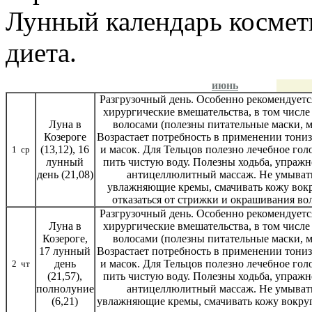
Лунный календарь космет
диета.
июнь
Разгрузочный день. Особенно рекомендуется
хирургические вмешательства, в том числе
Луна в
волосами (полезны питательные маски, м
Козероге
Возрастает потребность в применении тони
(13,12), 16
и масок. Для Тельцов полезно лечебное гол
1 ср
лунный
пить чистую воду. Полезны ходьба, упражн
день (21,08)
антицеллюлитный массаж. Не умывать
увлажняющие кремы, смачивать кожу вокру
отказаться от стрижки и окрашивания во
Разгрузочный день. Особенно рекомендуется
Луна в
хирургические вмешательства, в том числе
Козероге,
волосами (полезны питательные маски, м
17 лунный
Возрастает потребность в применении тони
день
и масок. Для Тельцов полезно лечебное гол
2 чт
(21,57),
пить чистую воду. Полезны ходьба, упражн
полнолуние
антицеллюлитный массаж. Не умывать
(6,21)
увлажняющие кремы, смачивать кожу вокруг 