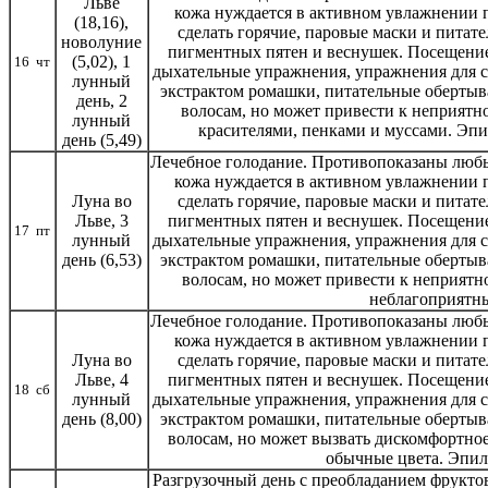
Льве
кожа нуждается в активном увлажнении
(18,16),
сделать горячие, паровые маски и питате
новолуние
пигментных пятен и веснушек. Посещение
(5,02), 1
16 чт
дыхательные упражнения, упражнения для 
лунный
экстрактом ромашки, питательные обертыв
день, 2
волосам, но может привести к неприятн
лунный
красителями, пенками и муссами. Эпи
день (5,49)
Лечебное голодание. Противопоказаны любы
кожа нуждается в активном увлажнении
Луна во
сделать горячие, паровые маски и питате
Льве, 3
пигментных пятен и веснушек. Посещение
17 пт
лунный
дыхательные упражнения, упражнения для 
день (6,53)
экстрактом ромашки, питательные обертыв
волосам, но может привести к неприятно
неблагоприятны
Лечебное голодание. Противопоказаны любы
кожа нуждается в активном увлажнении
Луна во
сделать горячие, паровые маски и питате
Льве, 4
пигментных пятен и веснушек. Посещение
18 сб
лунный
дыхательные упражнения, упражнения для 
день (8,00)
экстрактом ромашки, питательные обертыв
волосам, но может вызвать дискомфортное
обычные цвета. Эпил
Разгрузочный день с преобладанием фрукто