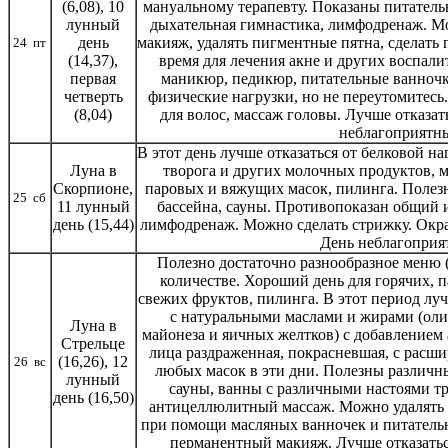
(6,08), 10
мануальному терапевту. Показаны питатель
лунный
дыхательная гимнастика, лимфодренаж. М
день
макияж, удалять пигментные пятна, сделать 
24 пт
(14,37),
время для лечения акне и других воспал
первая
маникюр, педикюр, питательные ванночк
четверть
физические нагрузки, но не переутомитесь
(8,04)
для волос, массаж головы. Лучше отказат
неблагоприятны
В этот день лучше отказаться от белковой н
Луна в
творога и других молочных продуктов, м
Скорпионе,
паровых и вяжущих масок, пилинга. Полез
25 сб
11 лунный
бассейна, сауны. Противопоказан общий 
день (15,44)
лимфодренаж. Можно сделать стрижку. Окра
День неблагоприя
Полезно достаточно разнообразное меню 
количестве. Хороший день для горячих, п
свежих фруктов, пилинга. В этот период луч
с натуральными маслами и жирами (оливк
Луна в
майонеза и яичных желтков) с добавлением а
Стрельце
лица раздраженная, покрасневшая, с расши
(16,26), 12
26 вс
любых масок в эти дни. Полезны различн
лунный
сауны, ванны с различными настоями тр
день (16,50)
антицеллюлитный массаж. Можно удалять м
при помощи масляных ванночек и питательн
перманентный макияж. Лучше отказатьс